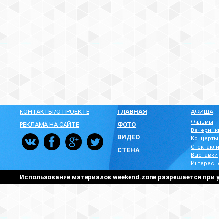
КОНТАКТЫ/О ПРОЕКТЕ
ГЛАВНАЯ
АФИША
Фильмы
РЕКЛАМА НА САЙТЕ
ФОТО
Вечеринк
ВИДЕО
Концерты
Спектакли
СТЕНА
Выставки
Интересн
Использование материалов weekend.zone разрешается при у