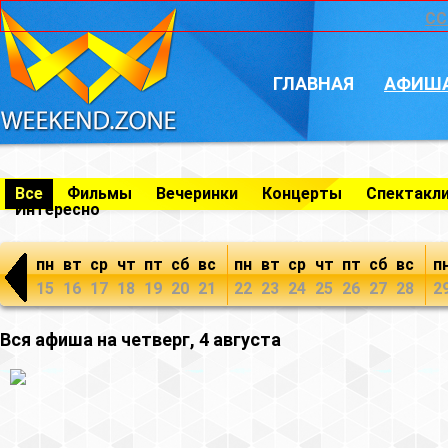
CC
ГЛАВНАЯ
АФИШ
Все
Фильмы
Вечеринки
Концерты
Спектакл
Интересно
пн
вт
ср
чт
пт
сб
вс
пн
вт
ср
чт
пт
сб
вс
п
15
16
17
18
19
20
21
22
23
24
25
26
27
28
2
Вся афиша на четверг, 4 августа