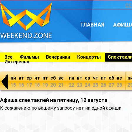
CC
ГЛАВНАЯ
АФИШ
Все
Фильмы
Вечеринки
Концерты
Спектакл
Интересно
пн
вт
ср
чт
пт
сб
вс
пн
вт
ср
чт
пт
сб
вс
п
15
16
17
18
19
20
21
22
23
24
25
26
27
28
2
Афиша спектаклей на пятницу, 12 августа
К сожалению по вашему запросу нет ни одной афиши