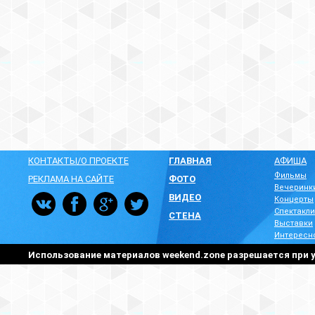
КОНТАКТЫ/О ПРОЕКТЕ
ГЛАВНАЯ
АФИША
Фильмы
РЕКЛАМА НА САЙТЕ
ФОТО
Вечеринк
ВИДЕО
Концерты
Спектакли
СТЕНА
Выставки
Интересн
Использование материалов weekend.zone разрешается при у