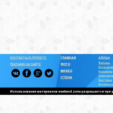
КОНТАКТЫ/О ПРОЕКТЕ
ГЛАВНАЯ
АФИША
Фильмы
РЕКЛАМА НА САЙТЕ
ФОТО
Вечеринк
ВИДЕО
Концерты
Спектакли
СТЕНА
Выставки
Интересн
Использование материалов weekend.zone разрешается при у