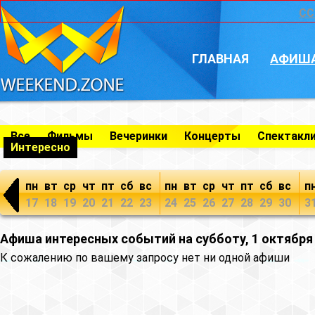
CC
ГЛАВНАЯ
АФИШ
Все
Фильмы
Вечеринки
Концерты
Спектакл
Интересно
пн
вт
ср
чт
пт
сб
вс
пн
вт
ср
чт
пт
сб
вс
п
17
18
19
20
21
22
23
24
25
26
27
28
29
30
3
Афиша интересных событий на субботу, 1 октября
К сожалению по вашему запросу нет ни одной афиши