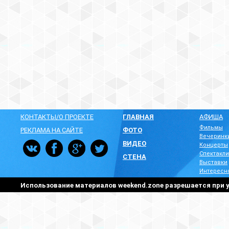
КОНТАКТЫ/О ПРОЕКТЕ
ГЛАВНАЯ
АФИША
Фильмы
РЕКЛАМА НА САЙТЕ
ФОТО
Вечеринк
ВИДЕО
Концерты
Спектакли
СТЕНА
Выставки
Интересн
Использование материалов weekend.zone разрешается при у