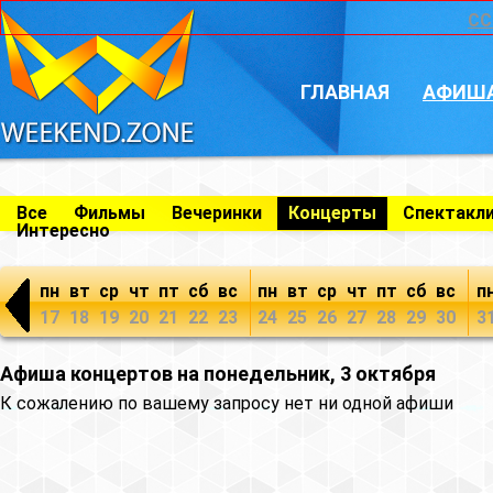
CC
ГЛАВНАЯ
АФИШ
Все
Фильмы
Вечеринки
Концерты
Спектакл
Интересно
пн
вт
ср
чт
пт
сб
вс
пн
вт
ср
чт
пт
сб
вс
п
17
18
19
20
21
22
23
24
25
26
27
28
29
30
3
Афиша концертов на понедельник, 3 октября
К сожалению по вашему запросу нет ни одной афиши