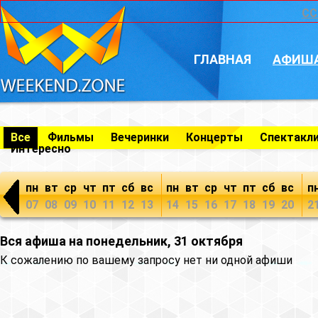
CC
ГЛАВНАЯ
АФИШ
Все
Фильмы
Вечеринки
Концерты
Спектакл
Интересно
пн
вт
ср
чт
пт
сб
вс
пн
вт
ср
чт
пт
сб
вс
п
07
08
09
10
11
12
13
14
15
16
17
18
19
20
2
Вся афиша на понедельник, 31 октября
К сожалению по вашему запросу нет ни одной афиши