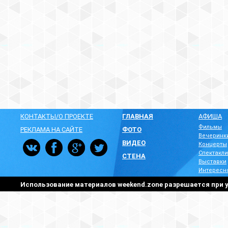
КОНТАКТЫ/О ПРОЕКТЕ
ГЛАВНАЯ
АФИША
Фильмы
РЕКЛАМА НА САЙТЕ
ФОТО
Вечеринк
ВИДЕО
Концерты
Спектакли
СТЕНА
Выставки
Интересн
Использование материалов weekend.zone разрешается при у