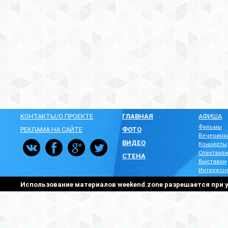
КОНТАКТЫ/О ПРОЕКТЕ
ГЛАВНАЯ
АФИША
Фильмы
РЕКЛАМА НА САЙТЕ
ФОТО
Вечеринк
ВИДЕО
Концерты
Спектакли
СТЕНА
Выставки
Интересн
Использование материалов weekend.zone разрешается при у