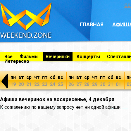
CC
ГЛАВНАЯ
АФИШ
Все
Фильмы
Вечеринки
Концерты
Спектакл
Интересно
пн
вт
ср
чт
пт
сб
вс
пн
вт
ср
чт
пт
сб
вс
п
19
20
21
22
23
24
25
26
27
28
29
30
31
01
0
Афиша вечеринок на воскресенье, 4 декабря
К сожалению по вашему запросу нет ни одной афиши