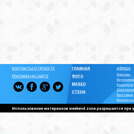
КОНТАКТЫ/О ПРОЕКТЕ
ГЛАВНАЯ
АФИША
Фильмы
РЕКЛАМА НА САЙТЕ
ФОТО
Вечеринк
ВИДЕО
Концерты
Спектакли
СТЕНА
Выставки
Интересн
Использование материалов weekend.zone разрешается при у