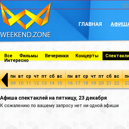
CC
ГЛАВНАЯ
АФИШ
Все
Фильмы
Вечеринки
Концерты
Спектакл
Интересно
пн
вт
ср
чт
пт
сб
вс
пн
вт
ср
чт
пт
сб
вс
п
09
10
11
12
13
14
15
16
17
18
19
20
21
22
2
Афиша спектаклей на пятницу, 23 декабря
К сожалению по вашему запросу нет ни одной афиши