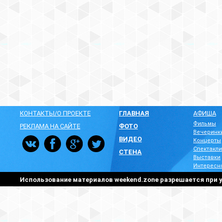
КОНТАКТЫ/О ПРОЕКТЕ
ГЛАВНАЯ
АФИША
Фильмы
РЕКЛАМА НА САЙТЕ
ФОТО
Вечеринк
ВИДЕО
Концерты
Спектакли
СТЕНА
Выставки
Интересн
Использование материалов weekend.zone разрешается при у