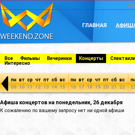
CC
ГЛАВНАЯ
АФИШ
Все
Фильмы
Вечеринки
Концерты
Спектакл
Интересно
пн
вт
ср
чт
пт
сб
вс
пн
вт
ср
чт
пт
сб
вс
п
09
10
11
12
13
14
15
16
17
18
19
20
21
22
2
Афиша концертов на понедельник, 26 декабря
К сожалению по вашему запросу нет ни одной афиши