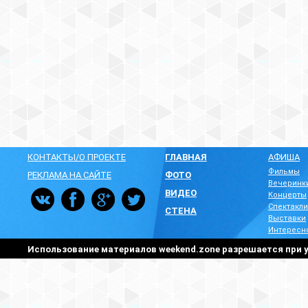
КОНТАКТЫ/О ПРОЕКТЕ
ГЛАВНАЯ
АФИША
Фильмы
РЕКЛАМА НА САЙТЕ
ФОТО
Вечеринк
ВИДЕО
Концерты
Спектакли
СТЕНА
Выставки
Интересн
Использование материалов weekend.zone разрешается при у