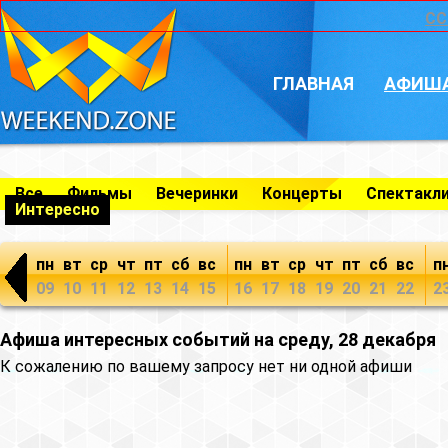
CC
ГЛАВНАЯ
АФИШ
Все
Фильмы
Вечеринки
Концерты
Спектакл
Интересно
пн
вт
ср
чт
пт
сб
вс
пн
вт
ср
чт
пт
сб
вс
п
09
10
11
12
13
14
15
16
17
18
19
20
21
22
2
Афиша интересных событий на среду, 28 декабря
К сожалению по вашему запросу нет ни одной афиши