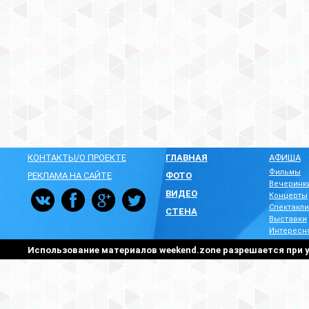
КОНТАКТЫ/О ПРОЕКТЕ
ГЛАВНАЯ
АФИША
Фильмы
РЕКЛАМА НА САЙТЕ
ФОТО
Вечеринк
ВИДЕО
Концерты
Спектакли
СТЕНА
Выставки
Интересн
Использование материалов weekend.zone разрешается при у