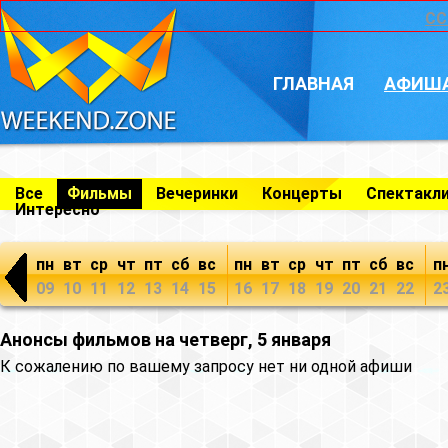
CC
ГЛАВНАЯ
АФИШ
Все
Фильмы
Вечеринки
Концерты
Спектакл
Интересно
пн
вт
ср
чт
пт
сб
вс
пн
вт
ср
чт
пт
сб
вс
п
09
10
11
12
13
14
15
16
17
18
19
20
21
22
2
Анонсы фильмов на четверг, 5 января
К сожалению по вашему запросу нет ни одной афиши