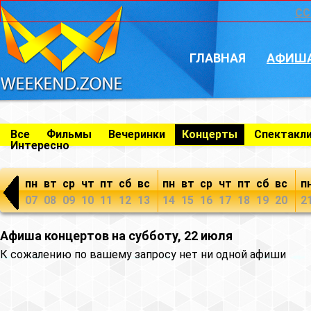
CC
ГЛАВНАЯ
АФИШ
Все
Фильмы
Вечеринки
Концерты
Спектакл
Интересно
пн
вт
ср
чт
пт
сб
вс
пн
вт
ср
чт
пт
сб
вс
п
07
08
09
10
11
12
13
14
15
16
17
18
19
20
2
Афиша концертов на субботу, 22 июля
К сожалению по вашему запросу нет ни одной афиши