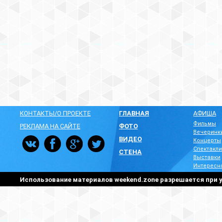
КОНТАКТЫ/О ПРОЕКТЕ
ГЛАВНАЯ
АФИША
Фильмы
РЕКЛАМА НА САЙТЕ
ФОТО
Вечеринк
ВИДЕО
Концерты
Спектакли
СТЕНА
Выставки
Интересн
Использование материалов weekend.zone разрешается при у