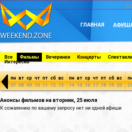
CC
ГЛАВНАЯ
АФИШ
Все
Фильмы
Вечеринки
Концерты
Спектакл
Интересно
пн
вт
ср
чт
пт
сб
вс
пн
вт
ср
чт
пт
сб
вс
п
07
08
09
10
11
12
13
14
15
16
17
18
19
20
2
Анонсы фильмов на вторник, 25 июля
К сожалению по вашему запросу нет ни одной афиши