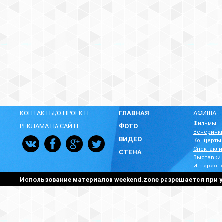
КОНТАКТЫ/О ПРОЕКТЕ
ГЛАВНАЯ
АФИША
Фильмы
РЕКЛАМА НА САЙТЕ
ФОТО
Вечеринк
ВИДЕО
Концерты
Спектакли
СТЕНА
Выставки
Интересн
Использование материалов weekend.zone разрешается при у