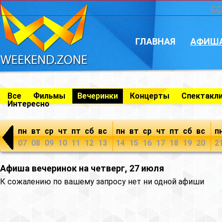
CC
ГЛАВНАЯ
АФИШ
Все
Фильмы
Вечеринки
Концерты
Спектакл
Интересно
пн
вт
ср
чт
пт
сб
вс
пн
вт
ср
чт
пт
сб
вс
п
07
08
09
10
11
12
13
14
15
16
17
18
19
20
2
Афиша вечеринок на четверг, 27 июля
К сожалению по вашему запросу нет ни одной афиши