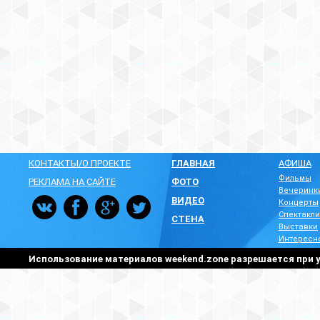
КОНТАКТЫ/О ПРОЕКТЕ
ГЛАВНАЯ
АФИША
Фильмы
РЕКЛАМА НА САЙТЕ
ФОТО
Вечеринк
ВИДЕО
Концерты
Спектакли
СТЕНА
Выставки
Интересн
Использование материалов weekend.zone разрешается при у