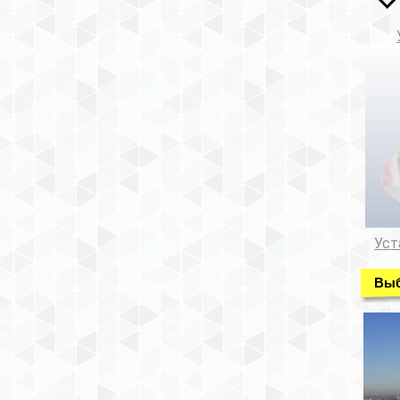
Уст
Выб