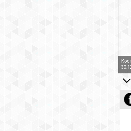
Кост
30.1