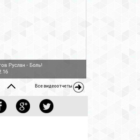
ов Руслан - Боль!
2.16
Все видеоотчеты