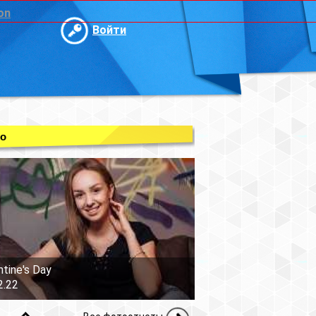
on
Войти
о
ntine's Day
2.22