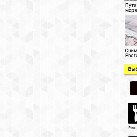
Путе
морв
Сним
Phot
Выб
Рес