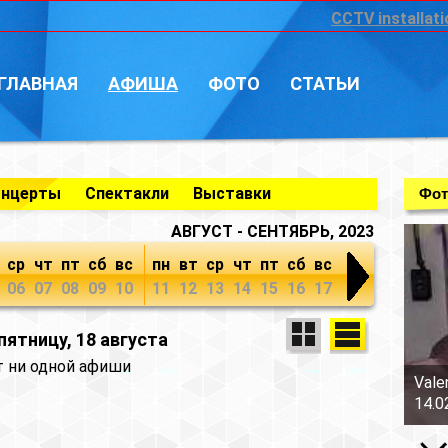
CCTV installati
ГЛАВНАЯ
АФИША
ФОТО
СТАТЬИ
онцерты
Спектакли
Выставки
Фот
АВГУСТ - СЕНТЯБРЬ, 2023
ср
чт
пт
сб
вс
пн
вт
ср
чт
пт
сб
вс
06
07
08
09
10
11
12
13
14
15
16
17
ятницу, 18 августа
т ни одной афиши
Vale
14.0