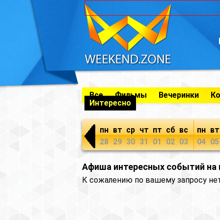
Все
Фильмы
Вечеринки
К
Интересно
пн
вт
ср
чт
пт
сб
вс
пн
вт
28
29
30
31
01
02
03
04
05
Афиша интересных событий на п
К сожалению по вашему запросу не