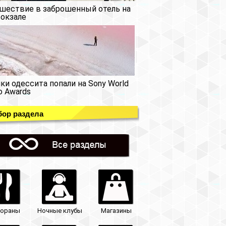
шествие в заброшенный отель на
окзале
ки одессита попали на Sony World
o Awards
ор раздела
тораны
Ночные клубы
Магазины