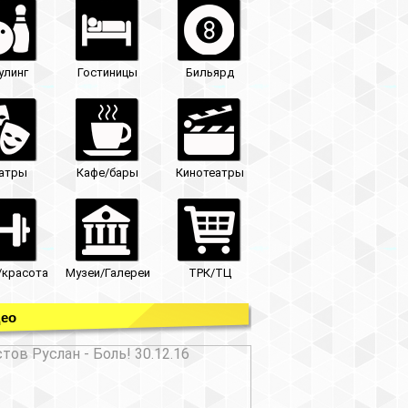
улинг
Гостиницы
Бильярд
атры
Кафе/бары
Кинотеатры
/красота
Музеи/Галереи
ТРК/ТЦ
ео