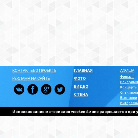
КОНТАКТЫ/О ПРОЕКТЕ
ГЛАВНАЯ
АФИША
Фильмы
РЕКЛАМА НА САЙТЕ
ФОТО
Вечеринк
ВИДЕО
Концерты
Спектакли
СТЕНА
Выставки
Интересн
Использование материалов weekend.zone разрешается при у