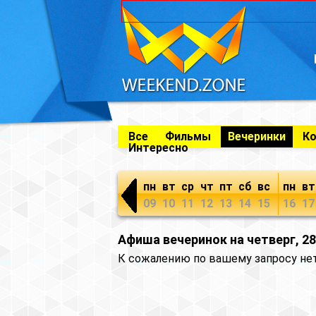
Все
Фильмы
Вечеринки
К
Интересно
пн
вт
ср
чт
пт
сб
вс
пн
вт
09
10
11
12
13
14
15
16
17
Афиша вечеринок на четверг, 2
К сожалению по вашему запросу не