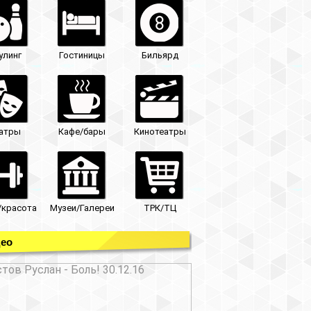
улинг
Гостиницы
Бильярд
атры
Кафе/бары
Кинотеатры
/красота
Музеи/Галереи
ТРК/ТЦ
ео