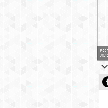
Кост
30.1