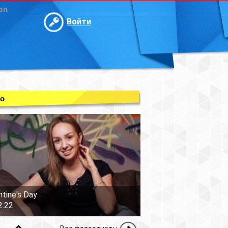
on
Войти
о
ntine's Day
2.22