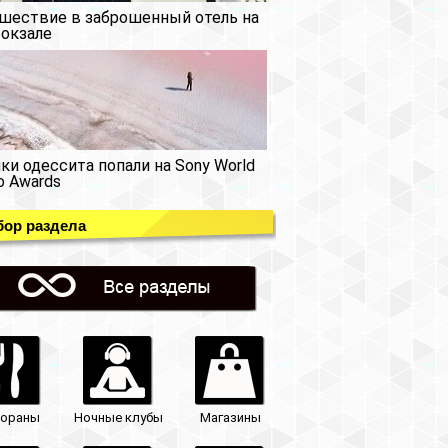
шествие в заброшенный отель на
окзале
ки одессита попали на Sony World
o Awards
ор раздела
тораны
Ночные клубы
Магазины