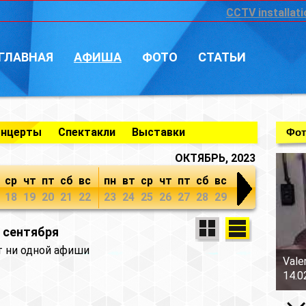
CCTV installati
ГЛАВНАЯ
АФИША
ФОТО
СТАТЬИ
онцерты
Спектакли
Выставки
Фот
ОКТЯБРЬ, 2023
ср
чт
пт
сб
вс
пн
вт
ср
чт
пт
сб
вс
18
19
20
21
22
23
24
25
26
27
28
29
8 сентября
т ни одной афиши
Vale
14.0