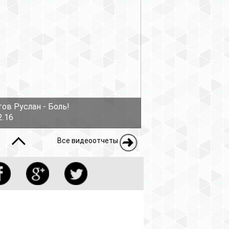
ов Руслан - Боль!
2.16
Все видеоотчеты