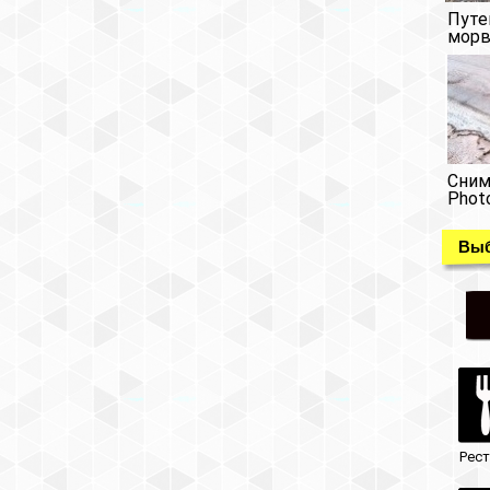
Путе
морв
Сним
Phot
Выб
Рес