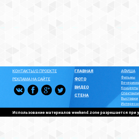
КОНТАКТЫ/О ПРОЕКТЕ
ГЛАВНАЯ
АФИША
Фильмы
РЕКЛАМА НА САЙТЕ
ФОТО
Вечеринк
ВИДЕО
Концерты
Спектакли
СТЕНА
Выставки
Интересн
Использование материалов weekend.zone разрешается при у