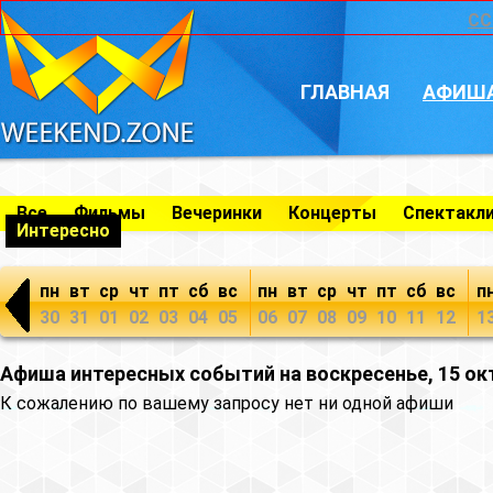
CC
ГЛАВНАЯ
АФИШ
Все
Фильмы
Вечеринки
Концерты
Спектакл
Интересно
пн
вт
ср
чт
пт
сб
вс
пн
вт
ср
чт
пт
сб
вс
п
30
31
01
02
03
04
05
06
07
08
09
10
11
12
1
Афиша интересных событий на воскресенье, 15 ок
К сожалению по вашему запросу нет ни одной афиши