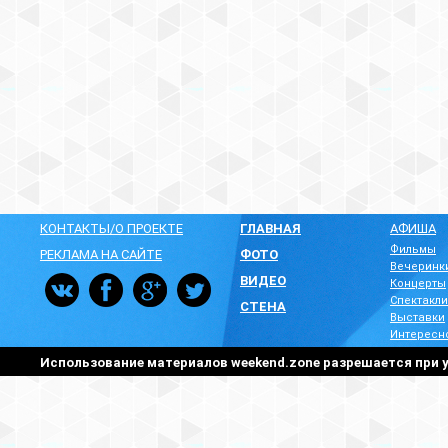
КОНТАКТЫ/О ПРОЕКТЕ
ГЛАВНАЯ
АФИША
Фильмы
РЕКЛАМА НА САЙТЕ
ФОТО
Вечеринк
ВИДЕО
Концерты
Спектакли
СТЕНА
Выставки
Интересн
Использование материалов weekend.zone разрешается при у