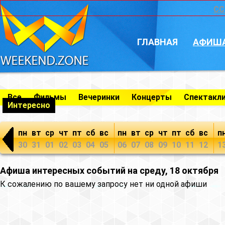
CC
ГЛАВНАЯ
АФИШ
Все
Фильмы
Вечеринки
Концерты
Спектакл
Интересно
пн
вт
ср
чт
пт
сб
вс
пн
вт
ср
чт
пт
сб
вс
п
30
31
01
02
03
04
05
06
07
08
09
10
11
12
1
Афиша интересных событий на среду, 18 октября
К сожалению по вашему запросу нет ни одной афиши