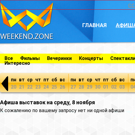
CC
ГЛАВНАЯ
АФИШ
Все
Фильмы
Вечеринки
Концерты
Спектакл
Интересно
пн
вт
ср
чт
пт
сб
вс
пн
вт
ср
чт
пт
сб
вс
п
20
21
22
23
24
25
26
27
28
29
30
01
02
03
0
Афиша выставок на среду, 8 ноября
К сожалению по вашему запросу нет ни одной афиши