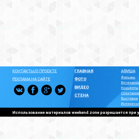
КОНТАКТЫ/О ПРОЕКТЕ
ГЛАВНАЯ
АФИША
Фильмы
РЕКЛАМА НА САЙТЕ
ФОТО
Вечеринк
ВИДЕО
Концерты
Спектакли
СТЕНА
Выставки
Интересн
Использование материалов weekend.zone разрешается при у