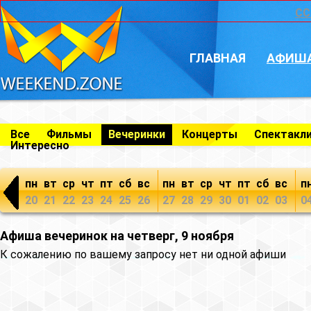
CC
ГЛАВНАЯ
АФИШ
Все
Фильмы
Вечеринки
Концерты
Спектакл
Интересно
пн
вт
ср
чт
пт
сб
вс
пн
вт
ср
чт
пт
сб
вс
п
20
21
22
23
24
25
26
27
28
29
30
01
02
03
0
Афиша вечеринок на четверг, 9 ноября
К сожалению по вашему запросу нет ни одной афиши