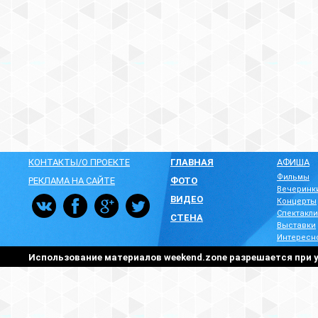
КОНТАКТЫ/О ПРОЕКТЕ
ГЛАВНАЯ
АФИША
Фильмы
РЕКЛАМА НА САЙТЕ
ФОТО
Вечеринк
ВИДЕО
Концерты
Спектакли
СТЕНА
Выставки
Интересн
Использование материалов weekend.zone разрешается при у