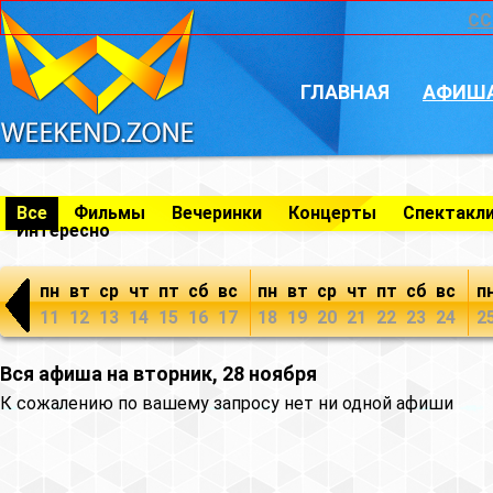
CC
ГЛАВНАЯ
АФИШ
Все
Фильмы
Вечеринки
Концерты
Спектакл
Интересно
пн
вт
ср
чт
пт
сб
вс
пн
вт
ср
чт
пт
сб
вс
п
11
12
13
14
15
16
17
18
19
20
21
22
23
24
2
Вся афиша на вторник, 28 ноября
К сожалению по вашему запросу нет ни одной афиши