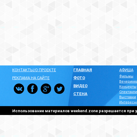
КОНТАКТЫ/О ПРОЕКТЕ
ГЛАВНАЯ
АФИША
Фильмы
РЕКЛАМА НА САЙТЕ
ФОТО
Вечеринк
ВИДЕО
Концерты
Спектакли
СТЕНА
Выставки
Интересн
Использование материалов weekend.zone разрешается при у