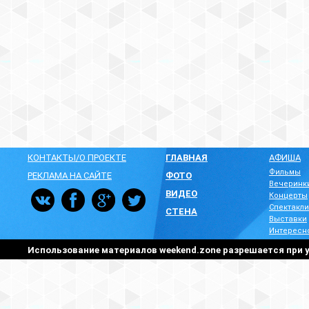
КОНТАКТЫ/О ПРОЕКТЕ
ГЛАВНАЯ
АФИША
Фильмы
РЕКЛАМА НА САЙТЕ
ФОТО
Вечеринк
ВИДЕО
Концерты
Спектакли
СТЕНА
Выставки
Интересн
Использование материалов weekend.zone разрешается при у