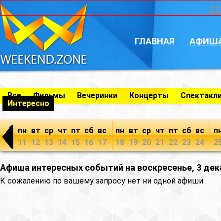
CC
ГЛАВНАЯ
АФИШ
Все
Фильмы
Вечеринки
Концерты
Спектакл
Интересно
пн
вт
ср
чт
пт
сб
вс
пн
вт
ср
чт
пт
сб
вс
п
11
12
13
14
15
16
17
18
19
20
21
22
23
24
2
Афиша интересных событий на воскресенье, 3 дек
К сожалению по вашему запросу нет ни одной афиши