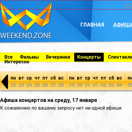
CC
ГЛАВНАЯ
АФИШ
Все
Фильмы
Вечеринки
Концерты
Спектакл
Интересно
пн
вт
ср
чт
пт
сб
вс
пн
вт
ср
чт
пт
сб
вс
п
22
23
24
25
26
27
28
29
30
31
01
02
03
04
0
Афиша концертов на среду, 17 января
К сожалению по вашему запросу нет ни одной афиши