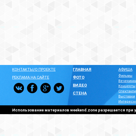
КОНТАКТЫ/О ПРОЕКТЕ
ГЛАВНАЯ
АФИША
Фильмы
РЕКЛАМА НА САЙТЕ
ФОТО
Вечеринк
ВИДЕО
Концерты
Спектакли
СТЕНА
Выставки
Интересн
Использование материалов weekend.zone разрешается при у