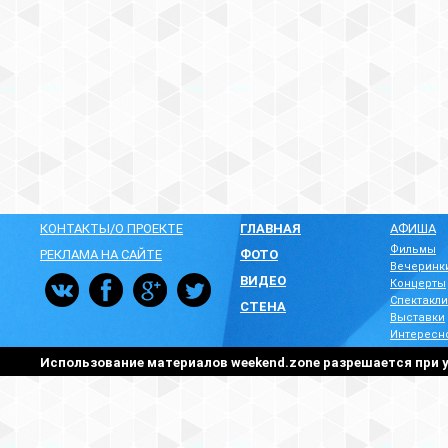
КОНТАКТЫ/О ПРОЕКТЕ
ГЛАВНАЯ
АФИША
Фильмы
РЕКЛАМА НА САЙТЕ
ФОТО
Вечеринк
ВИДЕО
Концерты
Спектакли
СТЕНА
Выставки
Интересн
Использование материалов weekend.zone разрешается при у