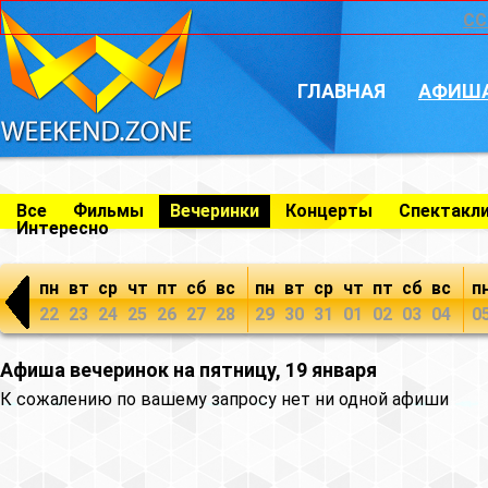
CC
ГЛАВНАЯ
АФИШ
Все
Фильмы
Вечеринки
Концерты
Спектакл
Интересно
пн
вт
ср
чт
пт
сб
вс
пн
вт
ср
чт
пт
сб
вс
п
22
23
24
25
26
27
28
29
30
31
01
02
03
04
0
Афиша вечеринок на пятницу, 19 января
К сожалению по вашему запросу нет ни одной афиши