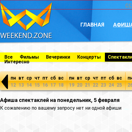
CC
ГЛАВНАЯ
АФИШ
Все
Фильмы
Вечеринки
Концерты
Спектакл
Интересно
пн
вт
ср
чт
пт
сб
вс
пн
вт
ср
чт
пт
сб
вс
п
12
13
14
15
16
17
18
19
20
21
22
23
24
25
2
Афиша спектаклей на понедельник, 5 февраля
К сожалению по вашему запросу нет ни одной афиши