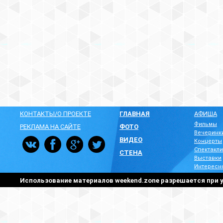
КОНТАКТЫ/О ПРОЕКТЕ
ГЛАВНАЯ
АФИША
Фильмы
РЕКЛАМА НА САЙТЕ
ФОТО
Вечеринк
ВИДЕО
Концерты
Спектакли
СТЕНА
Выставки
Интересн
Использование материалов weekend.zone разрешается при у