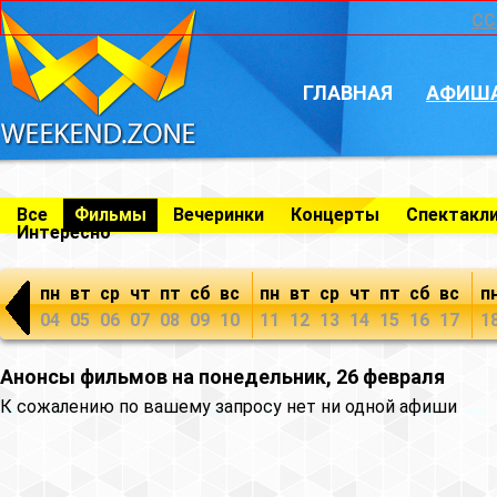
CC
ГЛАВНАЯ
АФИШ
Все
Фильмы
Вечеринки
Концерты
Спектакл
Интересно
пн
вт
ср
чт
пт
сб
вс
пн
вт
ср
чт
пт
сб
вс
п
04
05
06
07
08
09
10
11
12
13
14
15
16
17
1
Анонсы фильмов на понедельник, 26 февраля
К сожалению по вашему запросу нет ни одной афиши