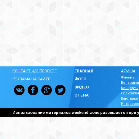
КОНТАКТЫ/О ПРОЕКТЕ
ГЛАВНАЯ
АФИША
Фильмы
РЕКЛАМА НА САЙТЕ
ФОТО
Вечеринк
ВИДЕО
Концерты
Спектакли
СТЕНА
Выставки
Интересн
Использование материалов weekend.zone разрешается при у