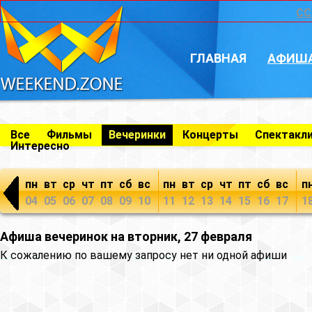
CC
ГЛАВНАЯ
АФИШ
Все
Фильмы
Вечеринки
Концерты
Спектакл
Интересно
пн
вт
ср
чт
пт
сб
вс
пн
вт
ср
чт
пт
сб
вс
п
04
05
06
07
08
09
10
11
12
13
14
15
16
17
1
Афиша вечеринок на вторник, 27 февраля
К сожалению по вашему запросу нет ни одной афиши