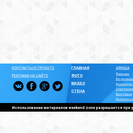
КОНТАКТЫ/О ПРОЕКТЕ
ГЛАВНАЯ
АФИША
Фильмы
РЕКЛАМА НА САЙТЕ
ФОТО
Вечеринк
ВИДЕО
Концерты
Спектакли
СТЕНА
Выставки
Интересн
Использование материалов weekend.zone разрешается при у