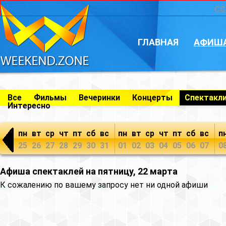
CC
ГЛАВНАЯ
АФИШ
Все
Фильмы
Вечеринки
Концерты
Спектакл
Интересно
пн
вт
ср
чт
пт
сб
вс
пн
вт
ср
чт
пт
сб
вс
п
25
26
27
28
29
30
31
01
02
03
04
05
06
07
0
Афиша спектаклей на пятницу, 22 марта
К сожалению по вашему запросу нет ни одной афиши