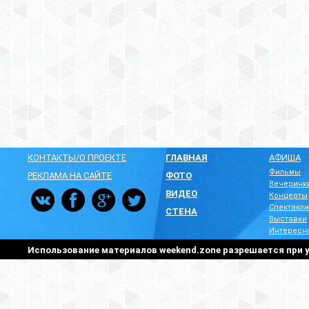
КОНТАКТЫ/О ПРОЕКТЕ
ГЛАВНАЯ
АФИША
Фильмы
РЕКЛАМА НА САЙТЕ
ФОТО
Вечеринк
ВИДЕО
Концерты
Спектакли
СТЕНА
Выставки
Интересн
Использование материалов weekend.zone разрешается при у