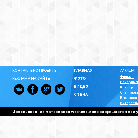
КОНТАКТЫ/О ПРОЕКТЕ
ГЛАВНАЯ
АФИША
Фильмы
РЕКЛАМА НА САЙТЕ
ФОТО
Вечеринк
ВИДЕО
Концерты
Спектакли
СТЕНА
Выставки
Интересн
Использование материалов weekend.zone разрешается при у