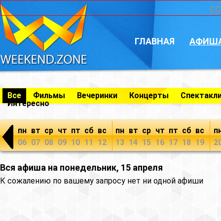
CC
ГЛАВНАЯ
АФИШ
Все
Фильмы
Вечеринки
Концерты
Спектакл
Интересно
пн
вт
ср
чт
пт
сб
вс
пн
вт
ср
чт
пт
сб
вс
п
06
07
08
09
10
11
12
13
14
15
16
17
18
19
2
Вся афиша на понедельник, 15 апреля
К сожалению по вашему запросу нет ни одной афиши