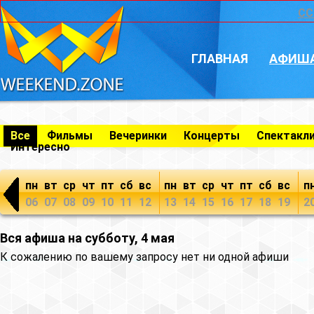
CC
ГЛАВНАЯ
АФИШ
Все
Фильмы
Вечеринки
Концерты
Спектакл
Интересно
пн
вт
ср
чт
пт
сб
вс
пн
вт
ср
чт
пт
сб
вс
п
06
07
08
09
10
11
12
13
14
15
16
17
18
19
2
Вся афиша на субботу, 4 мая
К сожалению по вашему запросу нет ни одной афиши