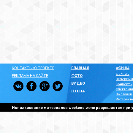
КОНТАКТЫ/О ПРОЕКТЕ
ГЛАВНАЯ
АФИША
Фильмы
РЕКЛАМА НА САЙТЕ
ФОТО
Вечеринк
ВИДЕО
Концерты
Спектакли
СТЕНА
Выставки
Интересн
Использование материалов weekend.zone разрешается при у