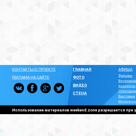
КОНТАКТЫ/О ПРОЕКТЕ
ГЛАВНАЯ
АФИША
Фильмы
РЕКЛАМА НА САЙТЕ
ФОТО
Вечеринк
ВИДЕО
Концерты
Спектакли
СТЕНА
Выставки
Интересн
Использование материалов weekend.zone разрешается при у