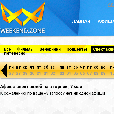
CC
ГЛАВНАЯ
АФИШ
Все
Фильмы
Вечеринки
Концерты
Спектакл
Интересно
пн
вт
ср
чт
пт
сб
вс
пн
вт
ср
чт
пт
сб
вс
п
27
28
29
30
31
01
02
03
04
05
06
07
08
09
1
Афиша спектаклей на вторник, 7 мая
К сожалению по вашему запросу нет ни одной афиши