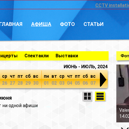
CCTV installati
ГЛАВНАЯ
АФИША
ФОТО
СТАТЬИ
онцерты
Спектакли
Выставки
Фот
ИЮНЬ - ИЮЛЬ, 2024
ср
чт
пт
сб
вс
пн
вт
ср
чт
пт
сб
вс
26
27
28
29
30
01
02
03
04
05
06
07
 июня
т ни одной афиши
Vale
14.0