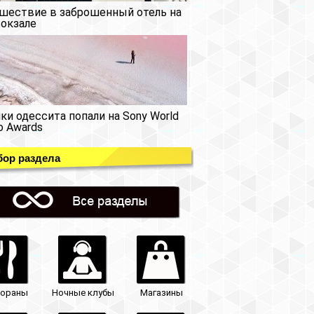
шествие в заброшенный отель на
окзале
ки одессита попали на Sony World
o Awards
ор раздела
тораны
Ночные клубы
Магазины