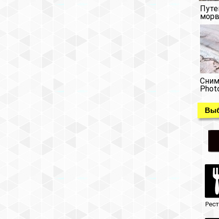
Путе
морв
Сним
Phot
Выб
Рес