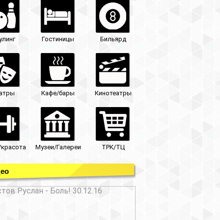
улинг
Гостиницы
Бильярд
атры
Кафе/бары
Кинотеатры
/красота
Музеи/Галереи
ТРК/ТЦ
ео