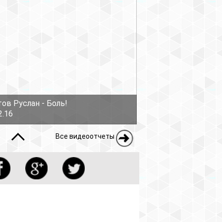
ов Руслан - Боль!
2.16
Все видеоотчеты