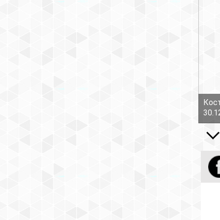
Кост
30.1