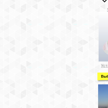
Уст
Выб