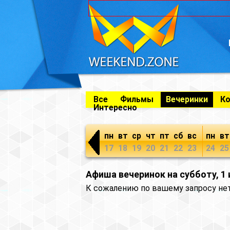
Все
Фильмы
Вечеринки
К
Интересно
пн
вт
ср
чт
пт
сб
вс
пн
вт
17
18
19
20
21
22
23
24
25
Афиша вечеринок на субботу, 1
К сожалению по вашему запросу не