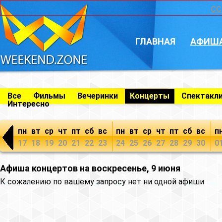
CC
ГЛАВНАЯ
АФИШ
Все
Фильмы
Вечеринки
Концерты
Спектакл
Интересно
пн
вт
ср
чт
пт
сб
вс
пн
вт
ср
чт
пт
сб
вс
п
17
18
19
20
21
22
23
24
25
26
27
28
29
30
0
Афиша концертов на воскресенье, 9 июня
К сожалению по вашему запросу нет ни одной афиши