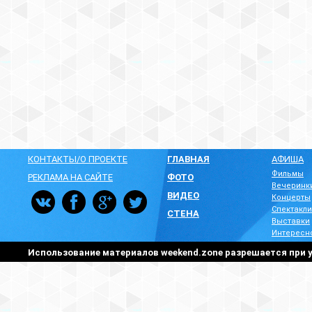
КОНТАКТЫ/О ПРОЕКТЕ
ГЛАВНАЯ
АФИША
Фильмы
РЕКЛАМА НА САЙТЕ
ФОТО
Вечеринк
ВИДЕО
Концерты
Спектакли
СТЕНА
Выставки
Интересн
Использование материалов weekend.zone разрешается при у