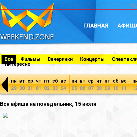
CC
ГЛАВНАЯ
АФИШ
Все
Фильмы
Вечеринки
Концерты
Спектакл
Интересно
пн
вт
ср
чт
пт
сб
вс
пн
вт
ср
чт
пт
сб
вс
п
29
30
31
01
02
03
04
05
06
07
08
09
10
11
1
Вся афиша на понедельник, 15 июля