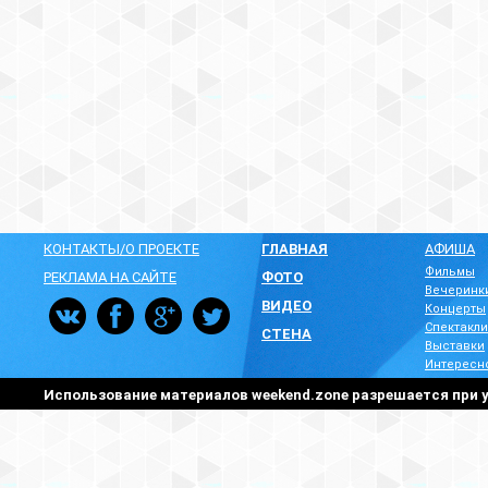
КОНТАКТЫ/О ПРОЕКТЕ
ГЛАВНАЯ
АФИША
Фильмы
РЕКЛАМА НА САЙТЕ
ФОТО
Вечеринк
ВИДЕО
Концерты
Спектакли
СТЕНА
Выставки
Интересн
Использование материалов weekend.zone разрешается при у