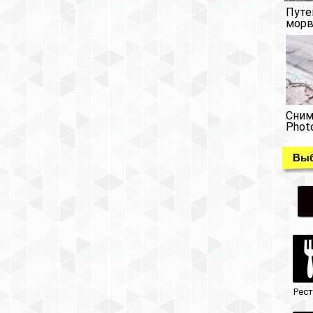
Путе
морв
Сним
Phot
Выб
Рес