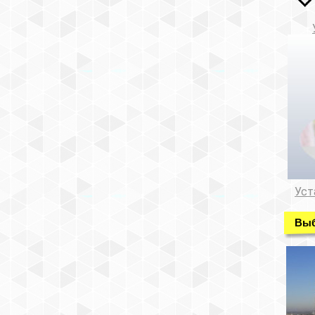
Уст
Выб