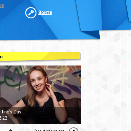
on
Войти
о
ntine's Day
2.22