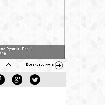
ов Руслан - Боль!
2.16
Все видеоотчеты