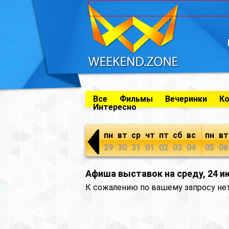
Все
Фильмы
Вечеринки
К
Интересно
пн
вт
ср
чт
пт
сб
вс
пн
вт
29
30
31
01
02
03
04
05
06
Афиша выставок на среду, 24 и
К сожалению по вашему запросу не