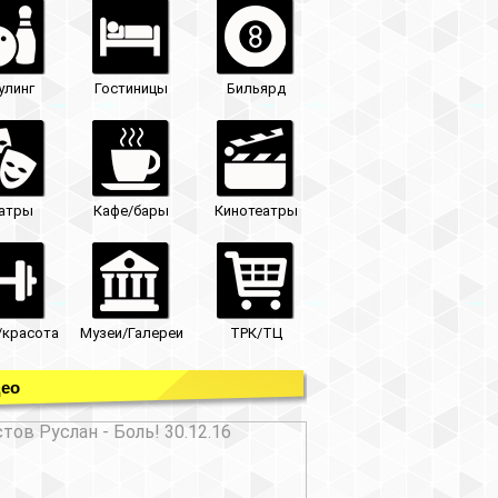
улинг
Гостиницы
Бильярд
атры
Кафе/бары
Кинотеатры
/красота
Музеи/Галереи
ТРК/ТЦ
ео