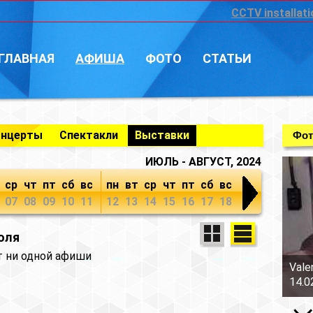
CCTV installati
ГЛАВНАЯ
АФИША
ФОТО
СТАТЬИ
онцерты
Спектакли
Выставки
Фот
ИЮЛЬ - АВГУСТ, 2024
ср
чт
пт
сб
вс
пн
вт
ср
чт
пт
сб
вс
07
08
09
10
11
12
13
14
15
16
17
18
юля
т ни одной афиши
Vale
14.0