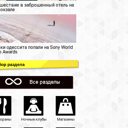
шествие в заброшенный отель на
окзале
ки одессита попали на Sony World
o Awards
ор раздела
тораны
Ночные клубы
Магазины