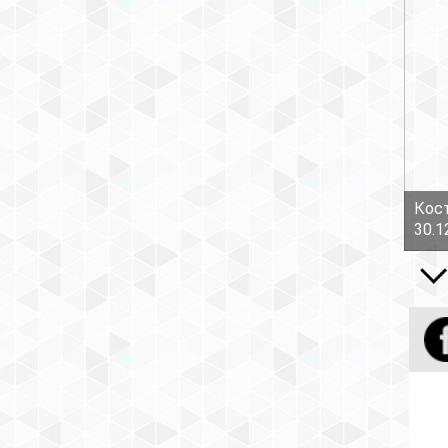
Кост
30.1