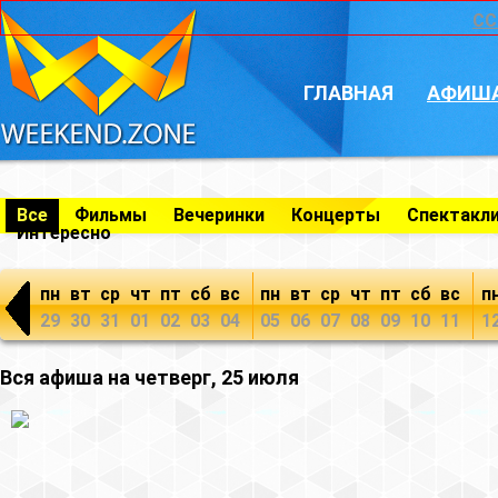
CC
ГЛАВНАЯ
АФИШ
Все
Фильмы
Вечеринки
Концерты
Спектакл
Интересно
пн
вт
ср
чт
пт
сб
вс
пн
вт
ср
чт
пт
сб
вс
п
29
30
31
01
02
03
04
05
06
07
08
09
10
11
1
Вся афиша на четверг, 25 июля