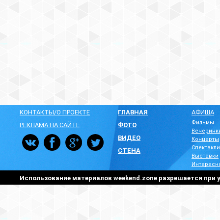
КОНТАКТЫ/О ПРОЕКТЕ
ГЛАВНАЯ
АФИША
Фильмы
РЕКЛАМА НА САЙТЕ
ФОТО
Вечеринк
ВИДЕО
Концерты
Спектакли
СТЕНА
Выставки
Интересн
Использование материалов weekend.zone разрешается при у