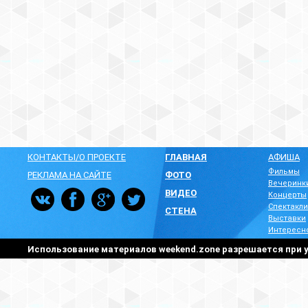
КОНТАКТЫ/О ПРОЕКТЕ
ГЛАВНАЯ
АФИША
Фильмы
РЕКЛАМА НА САЙТЕ
ФОТО
Вечеринк
ВИДЕО
Концерты
Спектакли
СТЕНА
Выставки
Интересн
Использование материалов weekend.zone разрешается при у