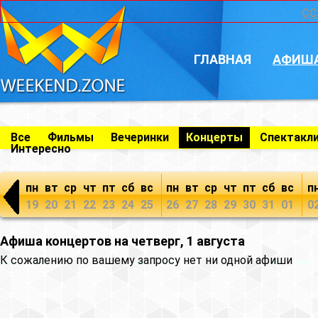
CC
ГЛАВНАЯ
АФИШ
Все
Фильмы
Вечеринки
Концерты
Спектакл
Интересно
пн
вт
ср
чт
пт
сб
вс
пн
вт
ср
чт
пт
сб
вс
п
19
20
21
22
23
24
25
26
27
28
29
30
31
01
0
Афиша концертов на четверг, 1 августа
К сожалению по вашему запросу нет ни одной афиши