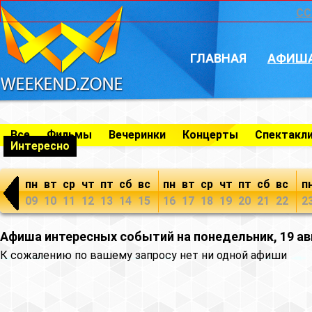
CC
ГЛАВНАЯ
АФИШ
Все
Фильмы
Вечеринки
Концерты
Спектакл
Интересно
пн
вт
ср
чт
пт
сб
вс
пн
вт
ср
чт
пт
сб
вс
п
09
10
11
12
13
14
15
16
17
18
19
20
21
22
2
Афиша интересных событий на понедельник, 19 ав
К сожалению по вашему запросу нет ни одной афиши