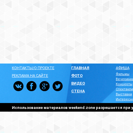
КОНТАКТЫ/О ПРОЕКТЕ
ГЛАВНАЯ
АФИША
Фильмы
РЕКЛАМА НА САЙТЕ
ФОТО
Вечеринк
ВИДЕО
Концерты
Спектакли
СТЕНА
Выставки
Интересн
Использование материалов weekend.zone разрешается при у