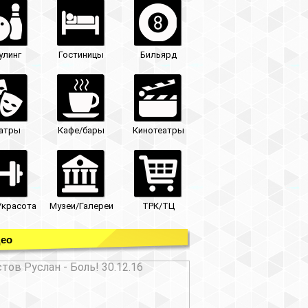
улинг
Гостиницы
Бильярд
атры
Кафе/бары
Кинотеатры
/красота
Музеи/Галереи
ТРК/ТЦ
ео