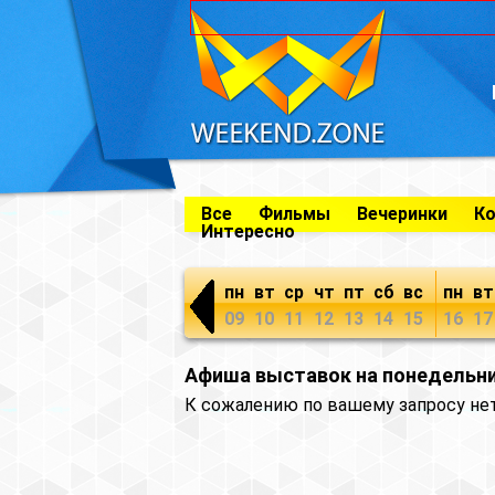
Все
Фильмы
Вечеринки
К
Интересно
пн
вт
ср
чт
пт
сб
вс
пн
вт
09
10
11
12
13
14
15
16
17
Афиша выставок на понедельни
К сожалению по вашему запросу не