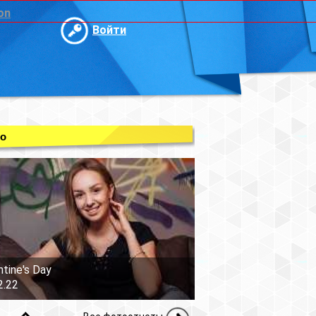
on
Войти
о
ntine's Day
2.22