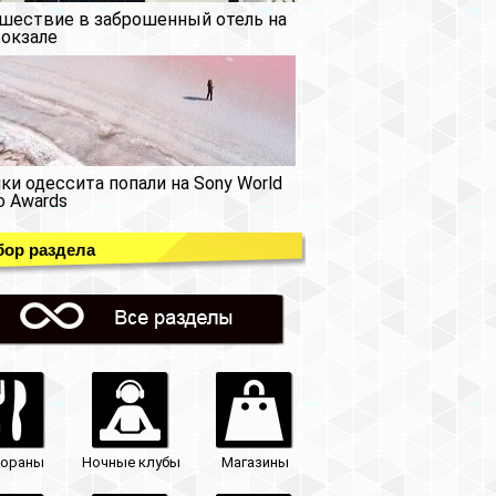
шествие в заброшенный отель на
окзале
ки одессита попали на Sony World
o Awards
ор раздела
тораны
Ночные клубы
Магазины