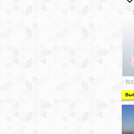
Уст
Выб