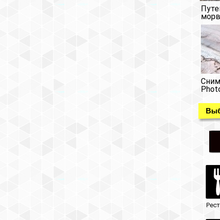
Путе
морв
Сним
Phot
Выб
Рес