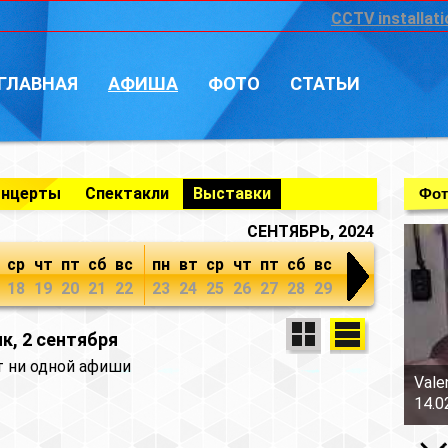
CCTV installati
ГЛАВНАЯ
АФИША
ФОТО
СТАТЬИ
онцерты
Спектакли
Выставки
Фот
СЕНТЯБРЬ, 2024
ср
чт
пт
сб
вс
пн
вт
ср
чт
пт
сб
вс
18
19
20
21
22
23
24
25
26
27
28
29
к, 2 сентября
т ни одной афиши
Vale
14.0