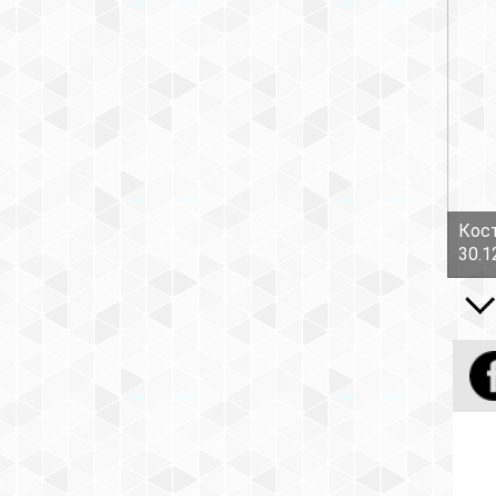
Кост
30.1