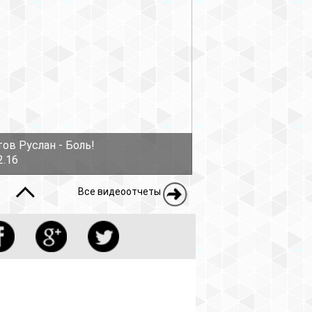
ов Руслан - Боль!
2.16
Все видеоотчеты