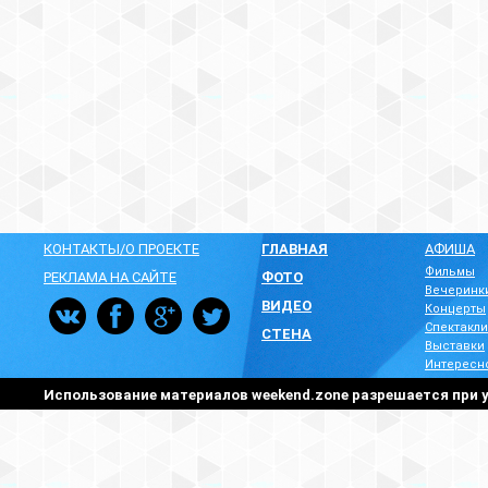
КОНТАКТЫ/О ПРОЕКТЕ
ГЛАВНАЯ
АФИША
Фильмы
РЕКЛАМА НА САЙТЕ
ФОТО
Вечеринк
ВИДЕО
Концерты
Спектакли
СТЕНА
Выставки
Интересн
Использование материалов weekend.zone разрешается при у