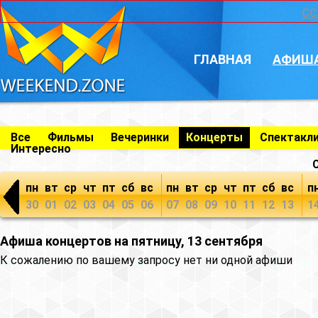
CC
ГЛАВНАЯ
АФИШ
Все
Фильмы
Вечеринки
Концерты
Спектакл
Интересно
пн
вт
ср
чт
пт
сб
вс
пн
вт
ср
чт
пт
сб
вс
п
30
01
02
03
04
05
06
07
08
09
10
11
12
13
1
Афиша концертов на пятницу, 13 сентября
К сожалению по вашему запросу нет ни одной афиши