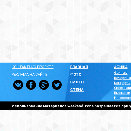
КОНТАКТЫ/О ПРОЕКТЕ
ГЛАВНАЯ
АФИША
Фильмы
РЕКЛАМА НА САЙТЕ
ФОТО
Вечеринк
ВИДЕО
Концерты
Спектакли
СТЕНА
Выставки
Интересн
Использование материалов weekend.zone разрешается при у