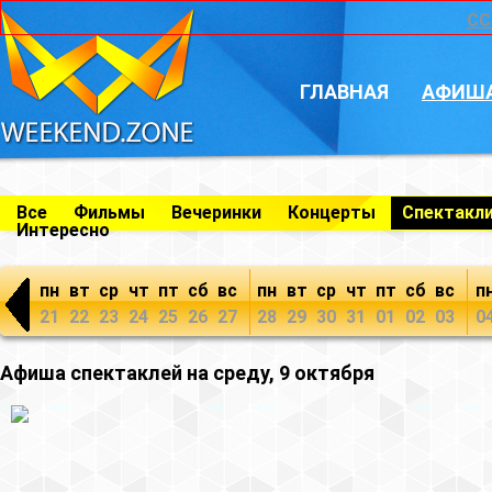
CC
ГЛАВНАЯ
АФИШ
Все
Фильмы
Вечеринки
Концерты
Спектакл
Интересно
пн
вт
ср
чт
пт
сб
вс
пн
вт
ср
чт
пт
сб
вс
п
21
22
23
24
25
26
27
28
29
30
31
01
02
03
0
Афиша спектаклей на среду, 9 октября