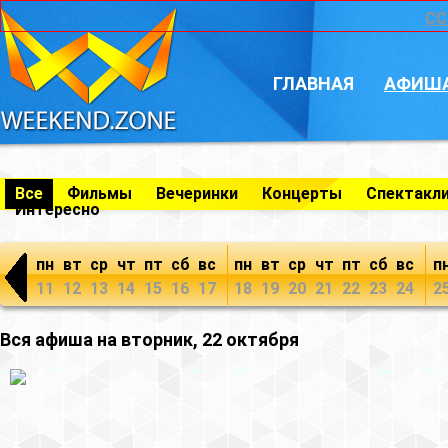
CC
ГЛАВНАЯ
АФИШ
Все
Фильмы
Вечеринки
Концерты
Спектакл
Интересно
пн
вт
ср
чт
пт
сб
вс
пн
вт
ср
чт
пт
сб
вс
п
11
12
13
14
15
16
17
18
19
20
21
22
23
24
2
Вся афиша на вторник, 22 октября