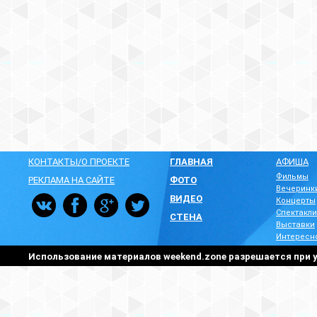
КОНТАКТЫ/О ПРОЕКТЕ
ГЛАВНАЯ
АФИША
Фильмы
РЕКЛАМА НА САЙТЕ
ФОТО
Вечеринк
ВИДЕО
Концерты
Спектакли
СТЕНА
Выставки
Интересн
Использование материалов weekend.zone разрешается при у