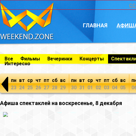
CC
ГЛАВНАЯ
АФИШ
Все
Фильмы
Вечеринки
Концерты
Спектакл
Интересно
пн
вт
ср
чт
пт
сб
вс
пн
вт
ср
чт
пт
сб
вс
п
23
24
25
26
27
28
29
30
31
01
02
03
04
05
0
Афиша спектаклей на воскресенье, 8 декабря