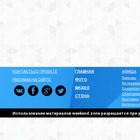
КОНТАКТЫ/О ПРОЕКТЕ
ГЛАВНАЯ
АФИША
Фильмы
РЕКЛАМА НА САЙТЕ
ФОТО
Вечеринк
ВИДЕО
Концерты
Спектакли
СТЕНА
Выставки
Интересн
Использование материалов weekend.zone разрешается при у