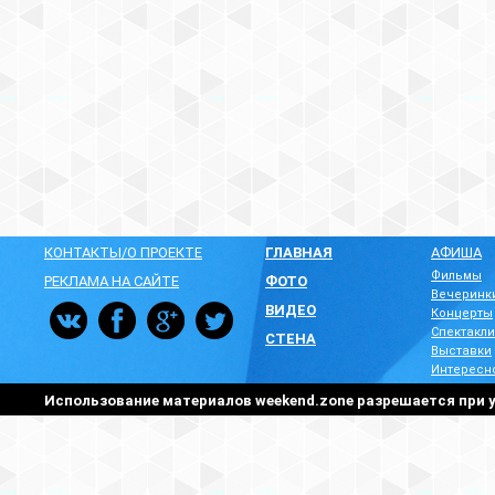
КОНТАКТЫ/О ПРОЕКТЕ
ГЛАВНАЯ
АФИША
Фильмы
РЕКЛАМА НА САЙТЕ
ФОТО
Вечеринк
ВИДЕО
Концерты
Спектакли
СТЕНА
Выставки
Интересн
Использование материалов weekend.zone разрешается при у