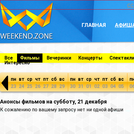
CC
ГЛАВНАЯ
АФИШ
Все
Фильмы
Вечеринки
Концерты
Спектакл
Интересно
пн
вт
ср
чт
пт
сб
вс
пн
вт
ср
чт
пт
сб
вс
п
23
24
25
26
27
28
29
30
31
01
02
03
04
05
0
Анонсы фильмов на субботу, 21 декабря
К сожалению по вашему запросу нет ни одной афиши