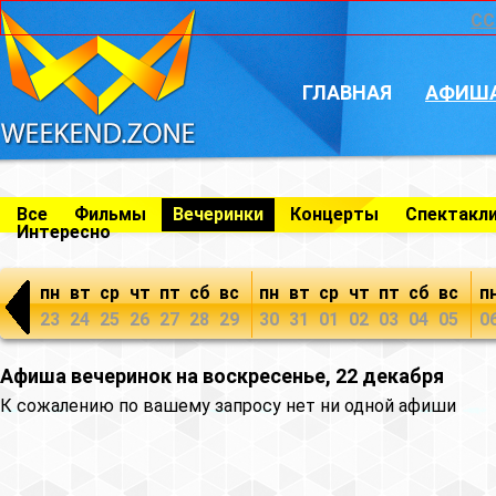
CC
ГЛАВНАЯ
АФИШ
Все
Фильмы
Вечеринки
Концерты
Спектакл
Интересно
пн
вт
ср
чт
пт
сб
вс
пн
вт
ср
чт
пт
сб
вс
п
23
24
25
26
27
28
29
30
31
01
02
03
04
05
0
Афиша вечеринок на воскресенье, 22 декабря
К сожалению по вашему запросу нет ни одной афиши