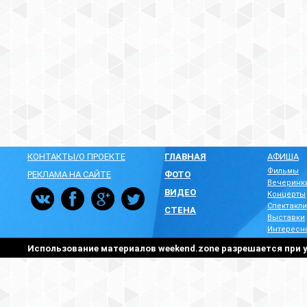
КОНТАКТЫ/О ПРОЕКТЕ
ГЛАВНАЯ
АФИША
Фильмы
РЕКЛАМА НА САЙТЕ
ФОТО
Вечеринк
ВИДЕО
Концерты
Спектакли
СТЕНА
Выставки
Интересн
Использование материалов weekend.zone разрешается при у