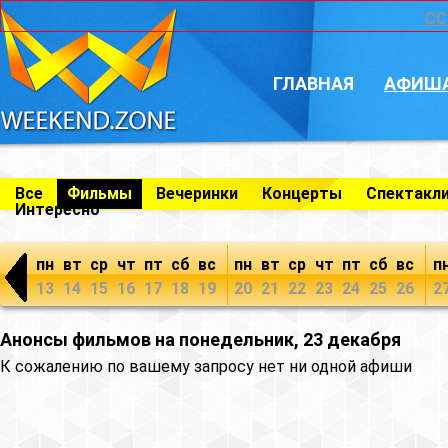
CC
ГЛАВНАЯ
АФИШ
Все
Фильмы
Вечеринки
Концерты
Спектакл
Интересно
пн
вт
ср
чт
пт
сб
вс
пн
вт
ср
чт
пт
сб
вс
п
13
14
15
16
17
18
19
20
21
22
23
24
25
26
2
Анонсы фильмов на понедельник, 23 декабря
К сожалению по вашему запросу нет ни одной афиши