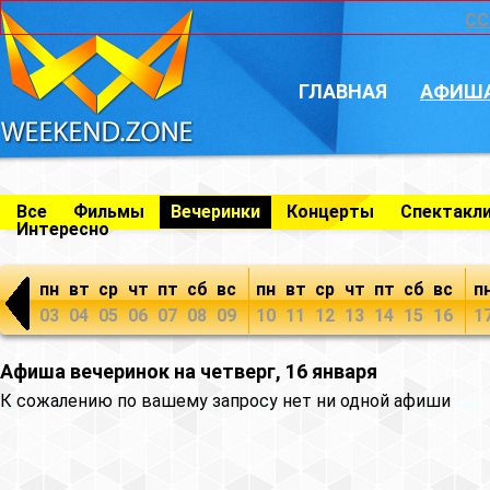
CC
ГЛАВНАЯ
АФИШ
Все
Фильмы
Вечеринки
Концерты
Спектакл
Интересно
пн
вт
ср
чт
пт
сб
вс
пн
вт
ср
чт
пт
сб
вс
п
03
04
05
06
07
08
09
10
11
12
13
14
15
16
1
Афиша вечеринок на четверг, 16 января
К сожалению по вашему запросу нет ни одной афиши