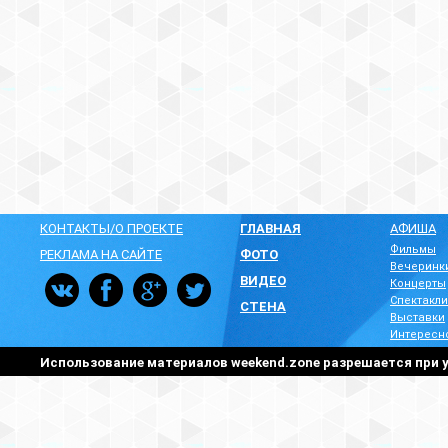
КОНТАКТЫ/О ПРОЕКТЕ
ГЛАВНАЯ
АФИША
Фильмы
РЕКЛАМА НА САЙТЕ
ФОТО
Вечеринк
ВИДЕО
Концерты
Спектакли
СТЕНА
Выставки
Интересн
Использование материалов weekend.zone разрешается при у