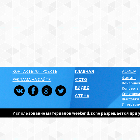
КОНТАКТЫ/О ПРОЕКТЕ
ГЛАВНАЯ
АФИША
Фильмы
РЕКЛАМА НА САЙТЕ
ФОТО
Вечеринк
ВИДЕО
Концерты
Спектакли
СТЕНА
Выставки
Интересн
Использование материалов weekend.zone разрешается при у