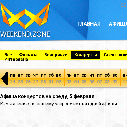
CC
ГЛАВНАЯ
АФИШ
Все
Фильмы
Вечеринки
Концерты
Спектакл
Интересно
пн
вт
ср
чт
пт
сб
вс
пн
вт
ср
чт
пт
сб
вс
п
24
25
26
27
28
01
02
03
04
05
06
07
08
09
1
Афиша концертов на среду, 5 февраля
К сожалению по вашему запросу нет ни одной афиши