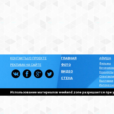
КОНТАКТЫ/О ПРОЕКТЕ
ГЛАВНАЯ
АФИША
Фильмы
РЕКЛАМА НА САЙТЕ
ФОТО
Вечеринк
ВИДЕО
Концерты
Спектакли
СТЕНА
Выставки
Интересн
Использование материалов weekend.zone разрешается при у