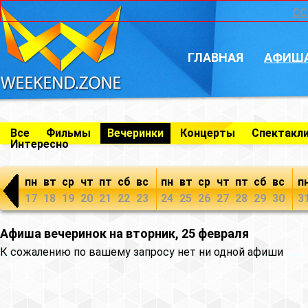
CC
ГЛАВНАЯ
АФИШ
Все
Фильмы
Вечеринки
Концерты
Спектакл
Интересно
пн
вт
ср
чт
пт
сб
вс
пн
вт
ср
чт
пт
сб
вс
п
17
18
19
20
21
22
23
24
25
26
27
28
29
30
3
Афиша вечеринок на вторник, 25 февраля
К сожалению по вашему запросу нет ни одной афиши