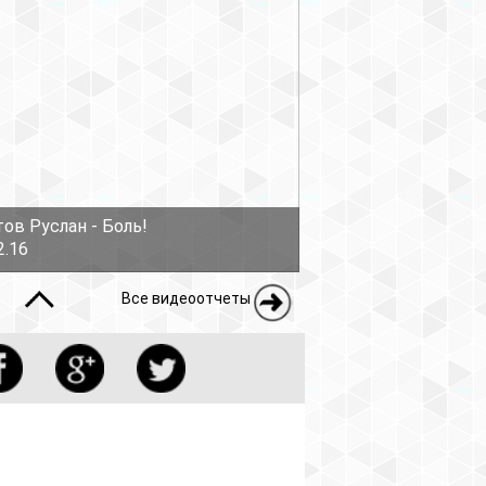
ов Руслан - Боль!
2.16
Все видеоотчеты