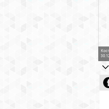
Кост
30.1