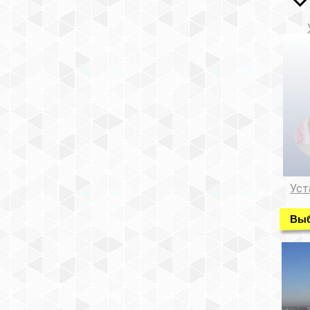
Уст
Выб