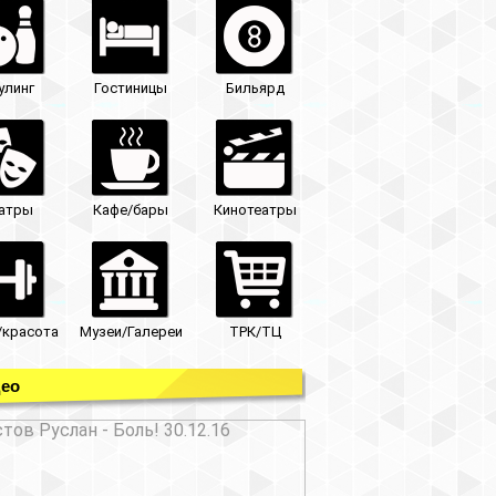
улинг
Гостиницы
Бильярд
атры
Кафе/бары
Кинотеатры
/красота
Музеи/Галереи
ТРК/ТЦ
ео