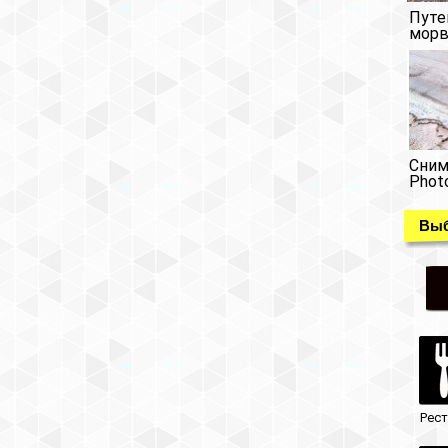
Путе
морв
Сним
Phot
Выб
Рес