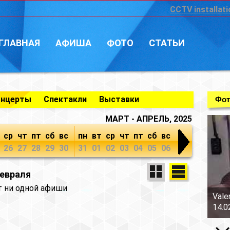
CCTV installati
ГЛАВНАЯ
АФИША
ФОТО
СТАТЬИ
онцерты
Спектакли
Выставки
Фот
МАРТ - АПРЕЛЬ, 2025
ср
чт
пт
сб
вс
пн
вт
ср
чт
пт
сб
вс
26
27
28
29
30
31
01
02
03
04
05
06
февраля
т ни одной афиши
Vale
14.0