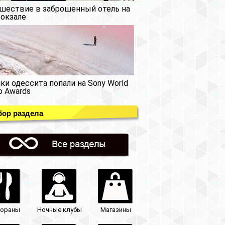
шествие в заброшенный отель на
окзале
ки одессита попали на Sony World
o Awards
ор раздела
тораны
Ночные клубы
Магазины