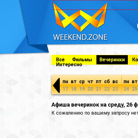
Все
Фильмы
Вечеринки
К
Интересно
пн
вт
ср
чт
пт
сб
вс
пн
вт
17
18
19
20
21
22
23
24
25
Афиша вечеринок на среду, 26 
К сожалению по вашему запросу не