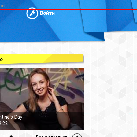
on
Войти
о
ntine's Day
2.22